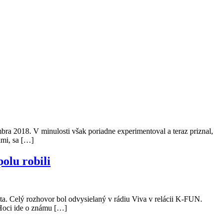
bra 2018. V minulosti však poriadne experimentoval a teraz priznal,
kmi, sa […]
olu robili
ta. Celý rozhovor bol odvysielaný v rádiu Viva v relácii K-FUN.
 Hoci ide o známu […]