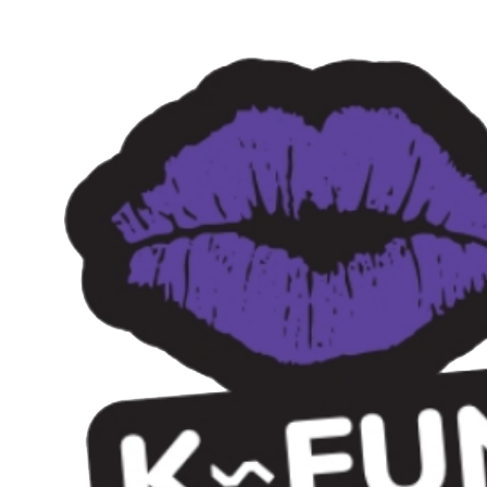
Preskočiť
na
obsah