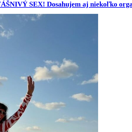
m VÁŠNIVÝ SEX! Dosahujem aj niekoľko org