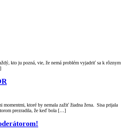
aždý, kto ju pozná, vie, že nemá problém vyjadriť sa k rôznym
]
OR
ými momentmi, ktoré by nemala zažiť žiadna žena. Sisa prijala
torom prezradila, že keď bola […]
moderátorom!