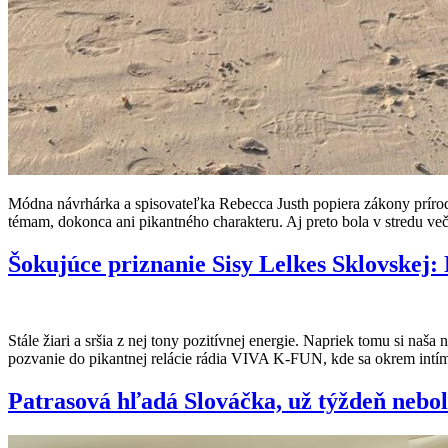
Módna návrhárka a spisovateľka Rebecca Justh popiera zákony prírody
témam, dokonca ani pikantného charakteru. Aj preto bola v stredu v
Šokujúce priznanie Sisy Lelkes Sklovske
Stále žiari a sršia z nej tony pozitívnej energie. Napriek tomu si na
pozvanie do pikantnej relácie rádia VIVA K-FUN, kde sa okrem intím
Patrasová hľadá Slováčka, už týždeň nebo