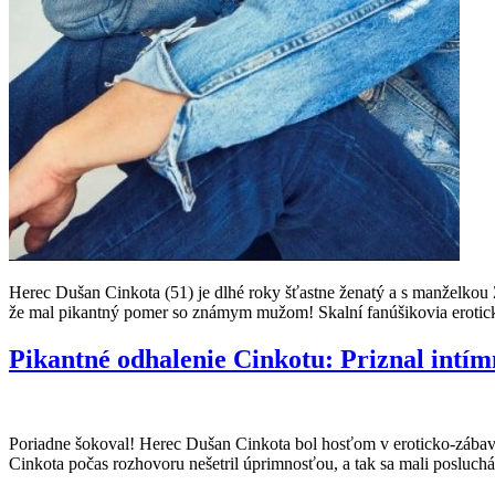
Herec Dušan Cinkota (51) je dlhé roky šťastne ženatý a s manželkou Z
že mal pikantný pomer so známym mužom! Skalní fanúšikovia eroticke
Pikantné odhalenie Cinkotu: Priznal intím
Poriadne šokoval! Herec Dušan Cinkota bol hosťom v eroticko-zábavne
Cinkota počas rozhovoru nešetril úprimnosťou, a tak sa mali posluch