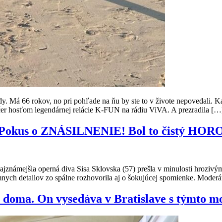
. Má 66 rokov, no pri pohľade na ňu by ste to v živote nepovedali. K
ečer hosťom legendárnej relácie K-FUN na rádiu ViVA. A prezradila […
j: Pokus o ZNÁSILNENIE! Bol to čistý HOR
ša najznámejšia operná diva Sisa Sklovska (57) prešla v minulosti hroziv
nych detailov zo spálne rozhovorila aj o šokujúcej spomienke. Moderá
l doma. On vysedáva v Bratislave s týmto 