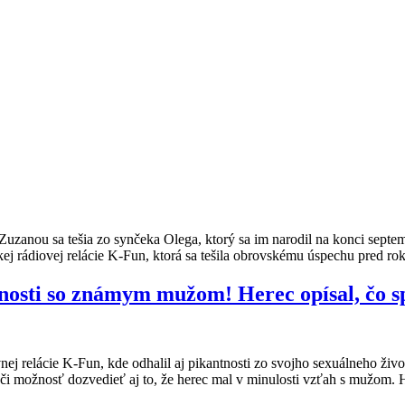
uzanou sa tešia zo synčeka Olega, ktorý sa im narodil na konci septem
j rádiovej relácie K-Fun, ktorá sa tešila obrovskému úspechu pred ro
nosti so známym mužom! Herec opísal, čo sp
j relácie K-Fun, kde odhalil aj pikantnosti zo svojho sexuálneho živo
áči možnosť dozvedieť aj to, že herec mal v minulosti vzťah s mužom.