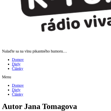
Nalaďte sa na vlnu pikantného humoru…
Domov
Diely
Články
Menu
Domov
Diely
Články
Autor
Jana Tomagova