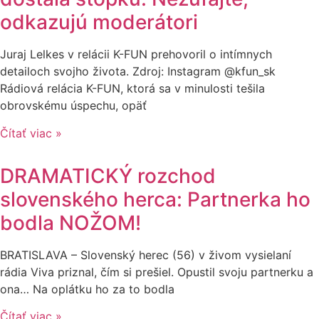
odkazujú moderátori
Juraj Lelkes v relácii K-FUN prehovoril o intímnych
detailoch svojho života. Zdroj: Instagram @kfun_sk
Rádiová relácia K-FUN, ktorá sa v minulosti tešila
obrovskému úspechu, opäť
Čítať viac »
DRAMATICKÝ rozchod
slovenského herca: Partnerka ho
bodla NOŽOM!
BRATISLAVA – Slovenský herec (56) v živom vysielaní
rádia Viva priznal, čím si prešiel. Opustil svoju partnerku a
ona… Na oplátku ho za to bodla
Čítať viac »