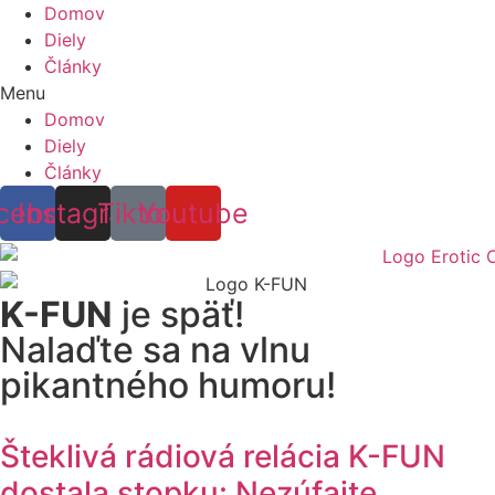
Domov
Diely
Články
Menu
Domov
Diely
Články
cebook
Instagram
Tiktok
Youtube
K-FUN
je späť!
Nalaďte sa na vlnu
pikantného humoru!
Šteklivá rádiová relácia K-FUN
dostala stopku: Nezúfajte,