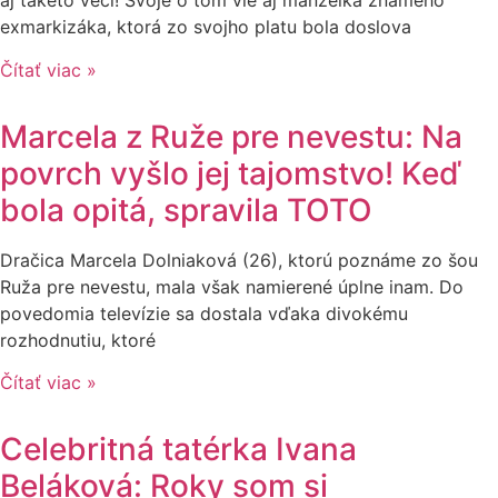
aj takéto veci! Svoje o tom vie aj manželka známeho
exmarkizáka, ktorá zo svojho platu bola doslova
Čítať viac »
Marcela z Ruže pre nevestu: Na
povrch vyšlo jej tajomstvo! Keď
bola opitá, spravila TOTO
Dračica Marcela Dolniaková (26), ktorú poznáme zo šou
Ruža pre nevestu, mala však namierené úplne inam. Do
povedomia televízie sa dostala vďaka divokému
rozhodnutiu, ktoré
Čítať viac »
Celebritná tatérka Ivana
Beláková: Roky som si