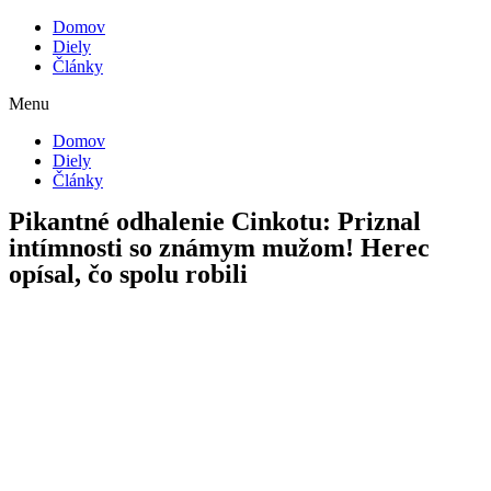
Domov
Diely
Články
Menu
Domov
Diely
Články
Pikantné odhalenie Cinkotu: Priznal
intímnosti so známym mužom! Herec
opísal, čo spolu robili