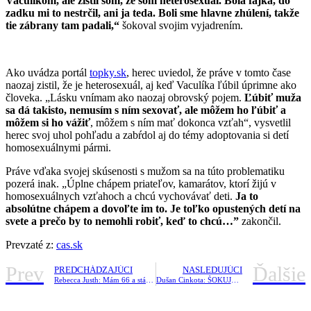
Vaculíkom, ale zistil som, že som heterosexuál. Bola fajka, do
zadku mi to nestrčil, ani ja teda. Boli sme hlavne zhúlení, takže
tie zábrany tam padali,“
šokoval svojim vyjadrením.
Ako uvádza portál
topky.sk
, herec uviedol, že práve v tomto čase
naozaj zistil, že je heterosexuál, aj keď Vaculíka ľúbil úprimne ako
človeka. „Lásku vnímam ako naozaj obrovský pojem.
Ľúbiť muža
sa dá takisto, nemusím s ním sexovať, ale môžem ho ľúbiť a
môžem si ho vážiť
, môžem s ním mať dokonca vzťah“, vysvetlil
herec svoj uhol pohľadu a zabŕdol aj do témy adoptovania si detí
homosexuálnymi pármi.
Práve vďaka svojej skúsenosti s mužom sa na túto problematiku
pozerá inak. „Úplne chápem priateľov, kamarátov, ktorí žijú v
homosexuálnych vzťahoch a chcú vychovávať deti.
Ja to
absolútne chápem a dovoľte im to. Je toľko opustených detí na
svete a prečo by to nemohli robiť, keď to chcú…”
zakončil.
Prevzaté z:
cas.sk
Prev
Ďalšie
PREDCHÁDZAJÚCI
NASLEDUJÚCI
Rebecca Justh: Mám 66 a stále si užívam VÁŠNIVÝ SEX! Dosahujem aj niekoľko orgazmov za sebou
Dušan Cinkota: ŠOKUJÚCE PRIZNANIE o pomere s TÝMTO známym mužom! Áno, bola aj FAJ*A