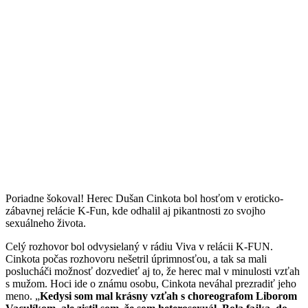
Poriadne šokoval! Herec Dušan Cinkota bol hosťom v eroticko-
zábavnej relácie K-Fun, kde odhalil aj pikantnosti zo svojho
sexuálneho života.
Celý rozhovor bol odvysielaný v rádiu Viva v relácii K-FUN.
Cinkota počas rozhovoru nešetril úprimnosťou, a tak sa mali
poslucháči možnosť dozvedieť aj to, že herec mal v minulosti vzťah
s mužom. Hoci ide o známu osobu, Cinkota neváhal prezradiť jeho
meno. „
Kedysi som mal krásny vzťah s choreografom Liborom